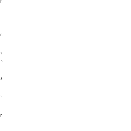
ah
in
n.
ik
ra
uk
an