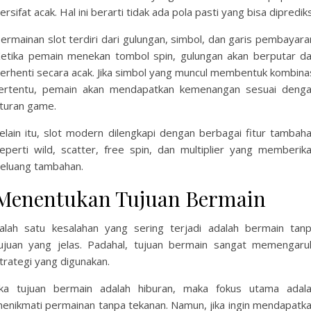
ersifat acak. Hal ini berarti tidak ada pola pasti yang bisa diprediks
ermainan slot terdiri dari gulungan, simbol, dan garis pembayara
etika pemain menekan tombol spin, gulungan akan berputar d
erhenti secara acak. Jika simbol yang muncul membentuk kombina
ertentu, pemain akan mendapatkan kemenangan sesuai deng
turan game.
elain itu, slot modern dilengkapi dengan berbagai fitur tambah
eperti wild, scatter, free spin, dan multiplier yang memberik
eluang tambahan.
Menentukan Tujuan Bermain
alah satu kesalahan yang sering terjadi adalah bermain tan
ujuan yang jelas. Padahal, tujuan bermain sangat memengaru
trategi yang digunakan.
ika tujuan bermain adalah hiburan, maka fokus utama adal
enikmati permainan tanpa tekanan. Namun, jika ingin mendapatk