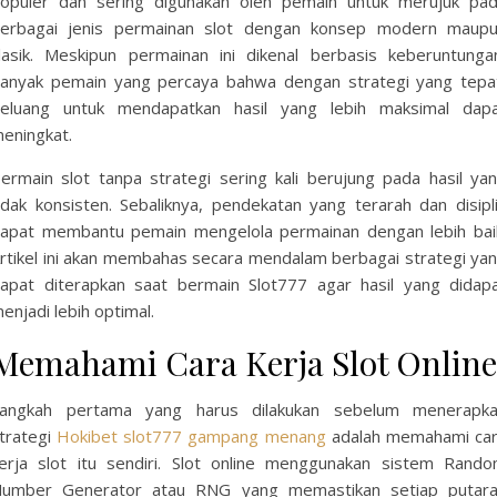
opuler dan sering digunakan oleh pemain untuk merujuk pa
erbagai jenis permainan slot dengan konsep modern maup
lasik. Meskipun permainan ini dikenal berbasis keberuntunga
anyak pemain yang percaya bahwa dengan strategi yang tepa
eluang untuk mendapatkan hasil yang lebih maksimal dap
eningkat.
ermain slot tanpa strategi sering kali berujung pada hasil ya
idak konsisten. Sebaliknya, pendekatan yang terarah dan disipl
apat membantu pemain mengelola permainan dengan lebih bai
rtikel ini akan membahas secara mendalam berbagai strategi ya
apat diterapkan saat bermain Slot777 agar hasil yang didap
enjadi lebih optimal.
Memahami Cara Kerja Slot Online
angkah pertama yang harus dilakukan sebelum menerapk
trategi
Hokibet slot777 gampang menang
adalah memahami ca
erja slot itu sendiri. Slot online menggunakan sistem Rand
umber Generator atau RNG yang memastikan setiap putar