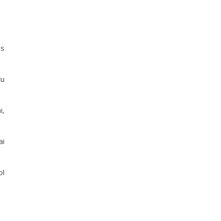
as
tu
i,
ai
ol