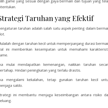
ilih game yang sesuai dengan gaya bermain dan tujuan yang tel
itentukan.
Strategi Taruhan yang Efektif
engaturan taruhan adalah salah satu aspek penting dalam berma
lot.
ulailah dengan taruhan kecil untuk memperpanjang durasi bermai
al ini memberikan kesempatan untuk memahami karakterist
ame.
ika mulai mendapatkan kemenangan, naikkan taruhan seca
ertahap. Hindari peningkatan yang terlalu drastis.
ika mengalami kekalahan, tetap gunakan taruhan kecil unt
enjaga saldo.
trategi ini membantu menjaga keseimbangan antara risiko d
eluang.