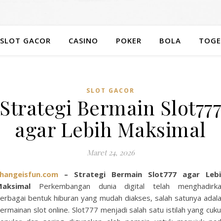
SLOT GACOR
CASINO
POKER
BOLA
TOGE
SLOT GACOR
Strategi Bermain Slot77
agar Lebih Maksimal
Maret 24, 2026
hangeisfun.com
– Strategi Bermain Slot777 agar Lebi
aksimal
Perkembangan dunia digital telah menghadirk
erbagai bentuk hiburan yang mudah diakses, salah satunya adal
ermainan slot online. Slot777 menjadi salah satu istilah yang cuk