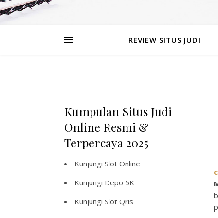
REVIEW SITUS JUDI
Kumpulan Situs Judi
Online Resmi &
Terpercaya 2025
Kunjungi
Slot Online
c
Kunjungi
Depo 5K
M
b
Kunjungi
Slot Qris
p