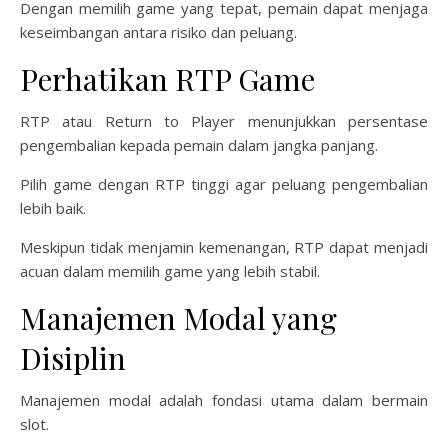
Dengan memilih game yang tepat, pemain dapat menjaga
keseimbangan antara risiko dan peluang.
Perhatikan RTP Game
RTP atau Return to Player menunjukkan persentase
pengembalian kepada pemain dalam jangka panjang.
Pilih game dengan RTP tinggi agar peluang pengembalian
lebih baik.
Meskipun tidak menjamin kemenangan, RTP dapat menjadi
acuan dalam memilih game yang lebih stabil.
Manajemen Modal yang
Disiplin
Manajemen modal adalah fondasi utama dalam bermain
slot.