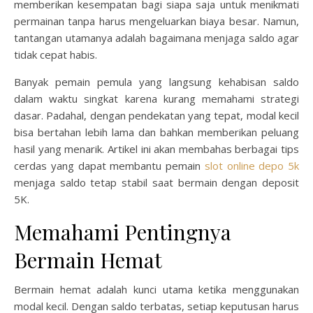
memberikan kesempatan bagi siapa saja untuk menikmati
permainan tanpa harus mengeluarkan biaya besar. Namun,
tantangan utamanya adalah bagaimana menjaga saldo agar
tidak cepat habis.
Banyak pemain pemula yang langsung kehabisan saldo
dalam waktu singkat karena kurang memahami strategi
dasar. Padahal, dengan pendekatan yang tepat, modal kecil
bisa bertahan lebih lama dan bahkan memberikan peluang
hasil yang menarik. Artikel ini akan membahas berbagai tips
cerdas yang dapat membantu pemain
slot online depo 5k
menjaga saldo tetap stabil saat bermain dengan deposit
5K.
Memahami Pentingnya
Bermain Hemat
Bermain hemat adalah kunci utama ketika menggunakan
modal kecil. Dengan saldo terbatas, setiap keputusan harus