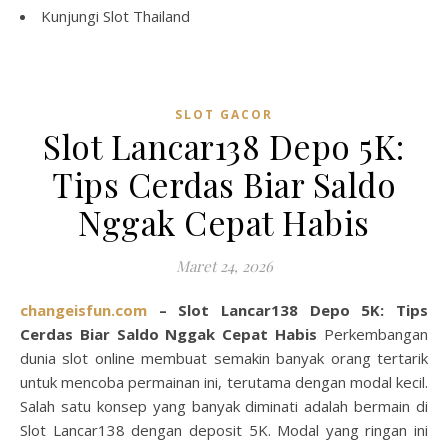
Kunjungi
Slot Thailand
SLOT GACOR
Slot Lancar138 Depo 5K:
Tips Cerdas Biar Saldo
Nggak Cepat Habis
Maret 24, 2026
changeisfun.com
– Slot Lancar138 Depo 5K: Tips
Cerdas Biar Saldo Nggak Cepat Habis
Perkembangan
dunia slot online membuat semakin banyak orang tertarik
untuk mencoba permainan ini, terutama dengan modal kecil.
Salah satu konsep yang banyak diminati adalah bermain di
Slot Lancar138 dengan deposit 5K. Modal yang ringan ini