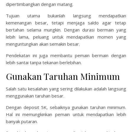
dipertimbangkan dengan matang.
Tujuan utama bukanlah langsung mendapatkan
kemenangan besar, tetapi menjaga saldo agar tetap
bertahan selama mungkin. Dengan durasi bermain yang
lebih lama, peluang untuk mendapatkan momen yang
menguntungkan akan semakin besar.
Pendekatan ini juga membantu pemain bermain dengan
lebih santai tanpa tekanan berlebihan.
Gunakan Taruhan Minimum
Salah satu kesalahan yang sering dilakukan adalah langsung
menggunakan taruhan besar.
Dengan deposit 5K, sebaiknya gunakan taruhan minimum.
Hal ini memungkinkan pemain untuk mendapatkan lebih
banyak putaran.