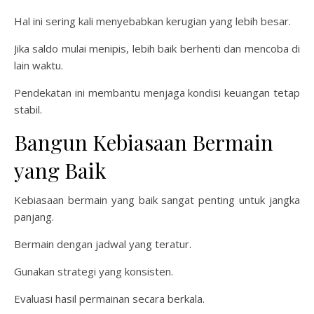
Hal ini sering kali menyebabkan kerugian yang lebih besar.
Jika saldo mulai menipis, lebih baik berhenti dan mencoba di
lain waktu.
Pendekatan ini membantu menjaga kondisi keuangan tetap
stabil.
Bangun Kebiasaan Bermain
yang Baik
Kebiasaan bermain yang baik sangat penting untuk jangka
panjang.
Bermain dengan jadwal yang teratur.
Gunakan strategi yang konsisten.
Evaluasi hasil permainan secara berkala.