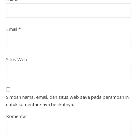
Email
*
Situs Web
Simpan nama, email, dan situs web saya pada peramban ini
untuk komentar saya berikutnya.
Komentar