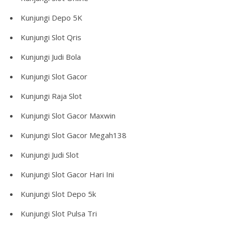
Kunjungi
Depo 5K
Kunjungi
Slot Qris
Kunjungi
Judi Bola
Kunjungi
Slot Gacor
Kunjungi
Raja Slot
Kunjungi
Slot Gacor Maxwin
Kunjungi
Slot Gacor Megah138
Kunjungi
Judi Slot
Kunjungi
Slot Gacor Hari Ini
Kunjungi
Slot Depo 5k
Kunjungi
Slot Pulsa Tri