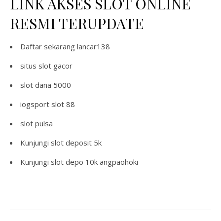
LINK AKSES SLOT ONLINE
RESMI TERUPDATE
Daftar sekarang
lancar138
situs slot gacor
slot dana 5000
iogsport slot 88
slot pulsa
Kunjungi
slot deposit 5k
Kunjungi
slot depo 10k angpaohoki