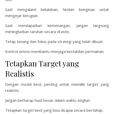
Saat mengalami kekalahan, hindari keinginan untuk
mengejar kerugian.
Saat mendapatkan kemenangan, jangan langsung
meningkatkan taruhan secara drastis.
Tetap tenang dan fokus pada strategi yang telah dibuat.
Kontrol emosi membantu menjaga kestabilan permainan.
Tetapkan Target yang
Realistis
Dengan modal kecil, penting untuk memiliki target yang
realistis.
Jangan berharap hasil besar dalam waktu singkat.
Tetapkan target kecil yang bisa dicapai secara bertahap.