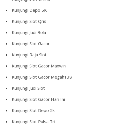
Kunjungi
Depo 5K
Kunjungi
Slot Qris
Kunjungi
Judi Bola
Kunjungi
Slot Gacor
Kunjungi
Raja Slot
Kunjungi
Slot Gacor Maxwin
Kunjungi
Slot Gacor Megah138
Kunjungi
Judi Slot
Kunjungi
Slot Gacor Hari Ini
Kunjungi
Slot Depo 5k
Kunjungi
Slot Pulsa Tri