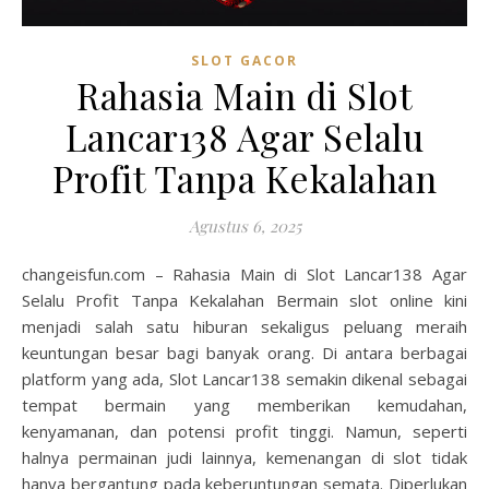
SLOT GACOR
Rahasia Main di Slot
Lancar138 Agar Selalu
Profit Tanpa Kekalahan
Agustus 6, 2025
changeisfun.com – Rahasia Main di Slot Lancar138 Agar
Selalu Profit Tanpa Kekalahan Bermain slot online kini
menjadi salah satu hiburan sekaligus peluang meraih
keuntungan besar bagi banyak orang. Di antara berbagai
platform yang ada, Slot Lancar138 semakin dikenal sebagai
tempat bermain yang memberikan kemudahan,
kenyamanan, dan potensi profit tinggi. Namun, seperti
halnya permainan judi lainnya, kemenangan di slot tidak
hanya bergantung pada keberuntungan semata. Diperlukan