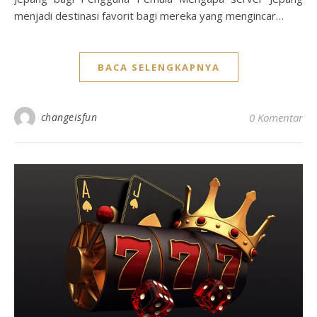
menjadi destinasi favorit bagi mereka yang mengincar…
BACA SELENGKAPNYA
changeisfun
0 Komentar