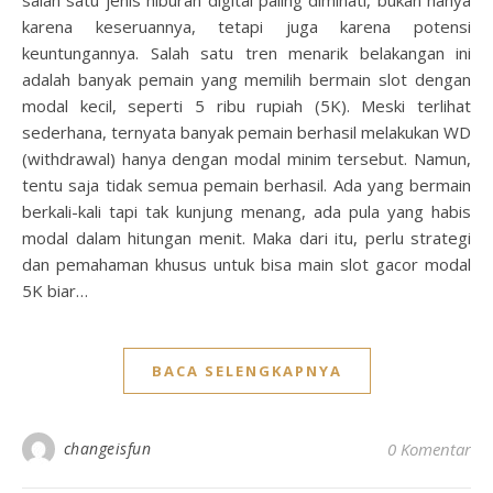
karena keseruannya, tetapi juga karena potensi
keuntungannya. Salah satu tren menarik belakangan ini
adalah banyak pemain yang memilih bermain slot dengan
modal kecil, seperti 5 ribu rupiah (5K). Meski terlihat
sederhana, ternyata banyak pemain berhasil melakukan WD
(withdrawal) hanya dengan modal minim tersebut. Namun,
tentu saja tidak semua pemain berhasil. Ada yang bermain
berkali-kali tapi tak kunjung menang, ada pula yang habis
modal dalam hitungan menit. Maka dari itu, perlu strategi
dan pemahaman khusus untuk bisa main slot gacor modal
5K biar…
BACA SELENGKAPNYA
changeisfun
0 Komentar