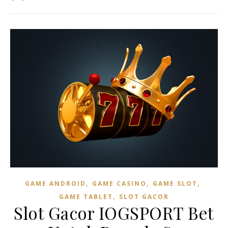
,
,
,
GAME ANDROID
GAME CASINO
GAME SLOT
,
GAME TABLET
SLOT GACOR
Slot Gacor IOGSPORT Bet