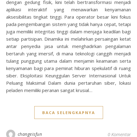
dengan gedung fisik, kini telah bertransformasi menjadi
aplikasi interaktif yang menawarkan kenyamanan
aksesibilitas tingkat tinggi. Para operator besar kini fokus
pada pengembangan sistem yang tidak hanya cepat, tetapi
juga memiliki integritas tinggi dalam menjaga keadilan bagi
setiap partisipan. Dinamika ini melahirkan persaingan ketat
antar penyedia jasa untuk menghadirkan pengalaman
bertaruh yang imersif, di mana teknologi canggih menjadi
tulang punggung utama dalam menjamin keamanan serta
kenyamanan bagi para peminat hiburan spekulatif di ruang
siber. Eksploitasi Keunggulan Server Internasional Untuk
Peluang Maksimal Dalam dunia pertaruhan siber, lokasi
peladen memiliki peranan sangat krusial…
BACA SELENGKAPNYA
changeisfun
0 Komentar