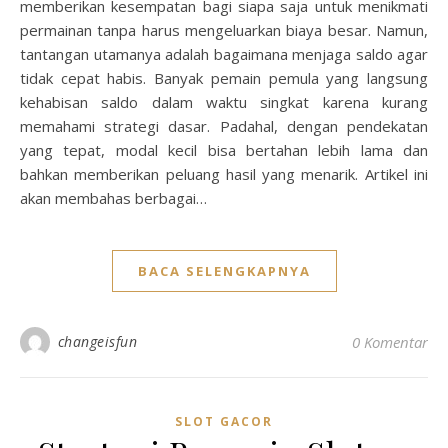
memberikan kesempatan bagi siapa saja untuk menikmati
permainan tanpa harus mengeluarkan biaya besar. Namun,
tantangan utamanya adalah bagaimana menjaga saldo agar
tidak cepat habis. Banyak pemain pemula yang langsung
kehabisan saldo dalam waktu singkat karena kurang
memahami strategi dasar. Padahal, dengan pendekatan
yang tepat, modal kecil bisa bertahan lebih lama dan
bahkan memberikan peluang hasil yang menarik. Artikel ini
akan membahas berbagai…
BACA SELENGKAPNYA
changeisfun
0 Komentar
SLOT GACOR