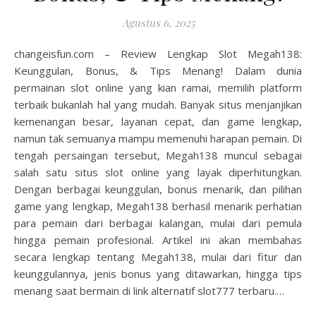
Agustus 6, 2025
changeisfun.com – Review Lengkap Slot Megah138:
Keunggulan, Bonus, & Tips Menang! Dalam dunia
permainan slot online yang kian ramai, memilih platform
terbaik bukanlah hal yang mudah. Banyak situs menjanjikan
kemenangan besar, layanan cepat, dan game lengkap,
namun tak semuanya mampu memenuhi harapan pemain. Di
tengah persaingan tersebut, Megah138 muncul sebagai
salah satu situs slot online yang layak diperhitungkan.
Dengan berbagai keunggulan, bonus menarik, dan pilihan
game yang lengkap, Megah138 berhasil menarik perhatian
para pemain dari berbagai kalangan, mulai dari pemula
hingga pemain profesional. Artikel ini akan membahas
secara lengkap tentang Megah138, mulai dari fitur dan
keunggulannya, jenis bonus yang ditawarkan, hingga tips
menang saat bermain di link alternatif slot777 terbaru.…