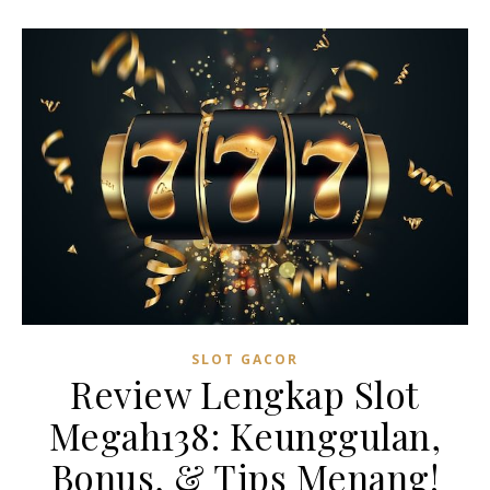
SLOT GACOR
Review Lengkap Slot
Megah138: Keunggulan,
Bonus, & Tips Menang!