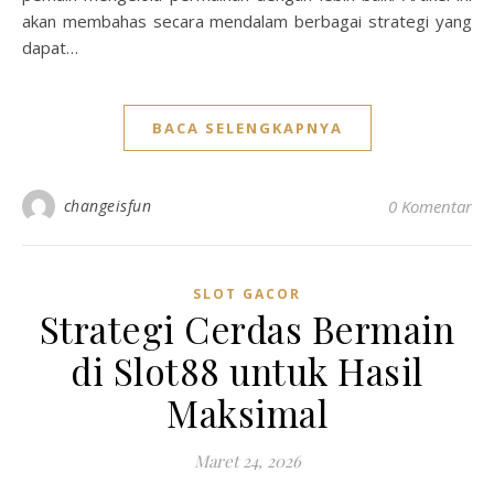
akan membahas secara mendalam berbagai strategi yang
dapat…
BACA SELENGKAPNYA
changeisfun
0 Komentar
SLOT GACOR
Strategi Cerdas Bermain
di Slot88 untuk Hasil
Maksimal
Maret 24, 2026