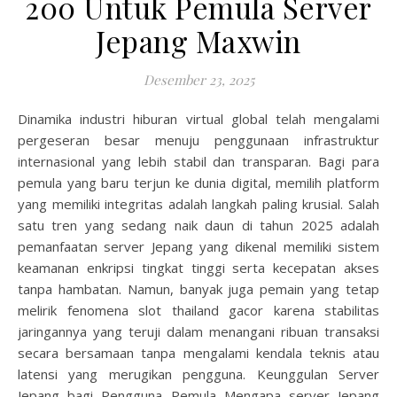
200 Untuk Pemula Server
Jepang Maxwin
Desember 23, 2025
Dinamika industri hiburan virtual global telah mengalami
pergeseran besar menuju penggunaan infrastruktur
internasional yang lebih stabil dan transparan. Bagi para
pemula yang baru terjun ke dunia digital, memilih platform
yang memiliki integritas adalah langkah paling krusial. Salah
satu tren yang sedang naik daun di tahun 2025 adalah
pemanfaatan server Jepang yang dikenal memiliki sistem
keamanan enkripsi tingkat tinggi serta kecepatan akses
tanpa hambatan. Namun, banyak juga pemain yang tetap
melirik fenomena slot thailand gacor karena stabilitas
jaringannya yang teruji dalam menangani ribuan transaksi
secara bersamaan tanpa mengalami kendala teknis atau
latensi yang merugikan pengguna. Keunggulan Server
Jepang bagi Pengguna Pemula Mengapa server Jepang