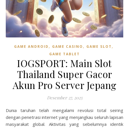
,
,
,
GAME ANDROID
GAME CASINO
GAME SLOT
GAME TABLET
IOGSPORT: Main Slot
Thailand Super Gacor
Akun Pro Server Jepang
Desember 27, 2025
Dunia taruhan telah mengalami revolusi total seiring
dengan penetrasi internet yang menjangkau seluruh lapisan
masyarakat global. Aktivitas yang sebelumnya identik