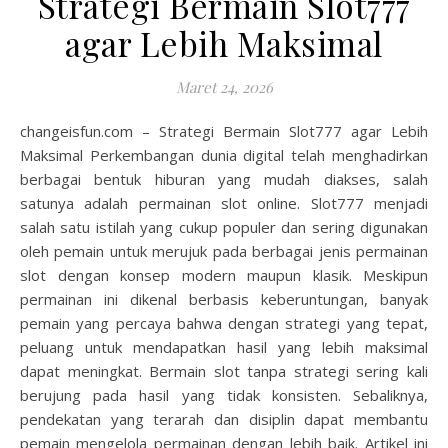
Strategi Bermain Slot777
agar Lebih Maksimal
Maret 24, 2026
changeisfun.com – Strategi Bermain Slot777 agar Lebih
Maksimal Perkembangan dunia digital telah menghadirkan
berbagai bentuk hiburan yang mudah diakses, salah
satunya adalah permainan slot online. Slot777 menjadi
salah satu istilah yang cukup populer dan sering digunakan
oleh pemain untuk merujuk pada berbagai jenis permainan
slot dengan konsep modern maupun klasik. Meskipun
permainan ini dikenal berbasis keberuntungan, banyak
pemain yang percaya bahwa dengan strategi yang tepat,
peluang untuk mendapatkan hasil yang lebih maksimal
dapat meningkat. Bermain slot tanpa strategi sering kali
berujung pada hasil yang tidak konsisten. Sebaliknya,
pendekatan yang terarah dan disiplin dapat membantu
pemain mengelola permainan dengan lebih baik. Artikel ini