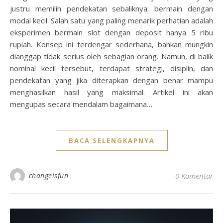
justru memilih pendekatan sebaliknya: bermain dengan
modal kecil. Salah satu yang paling menarik perhatian adalah
eksperimen bermain slot dengan deposit hanya 5 ribu
rupiah. Konsep ini terdengar sederhana, bahkan mungkin
dianggap tidak serius oleh sebagian orang. Namun, di balik
nominal kecil tersebut, terdapat strategi, disiplin, dan
pendekatan yang jika diterapkan dengan benar mampu
menghasilkan hasil yang maksimal. Artikel ini akan
mengupas secara mendalam bagaimana…
BACA SELENGKAPNYA
changeisfun
0 Komentar