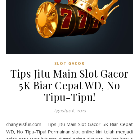
SLOT GACOR
Tips Jitu Main Slot Gacor
5K Biar Cepat WD, No
Tipu-Tipu!
Agustus 6, 2025
changeisfun.com – Tips Jitu Main Slot Gacor 5K Biar Cepat
WD, No Tipu-Tipu! Permainan slot online kini telah menjadi
salah satu jenis hiburan digital paling diminati, bukan hanya