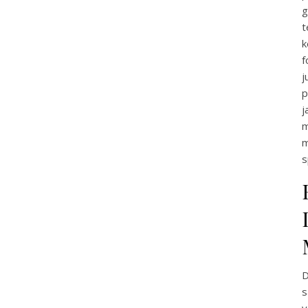
g
t
k
f
j
p
j
m
m
s
D
s