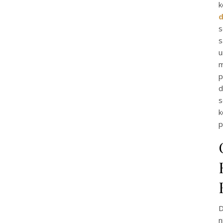
k
s
s
u
m
p
d
s
k
p
D
n