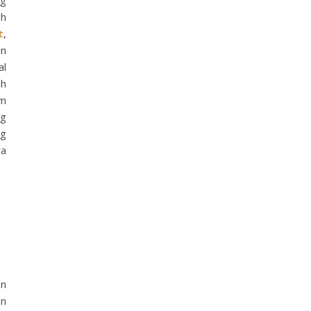
ng
ah
t
,
an
al
ih
em
ng
ng
ra
an
an