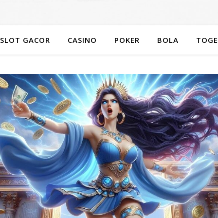
SLOT GACOR
CASINO
POKER
BOLA
TOGE