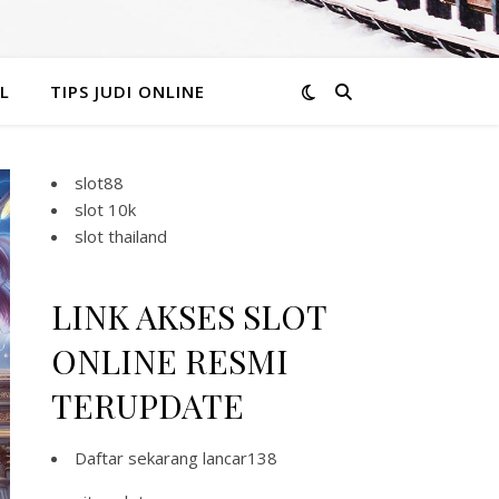
L
TIPS JUDI ONLINE
slot88
slot 10k
slot thailand
LINK AKSES SLOT
ONLINE RESMI
TERUPDATE
Daftar sekarang
lancar138