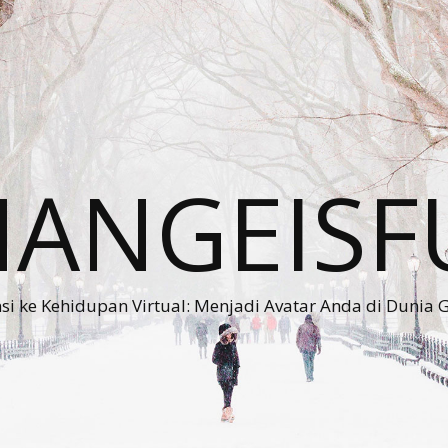
HANGEISF
si ke Kehidupan Virtual: Menjadi Avatar Anda di Dunia