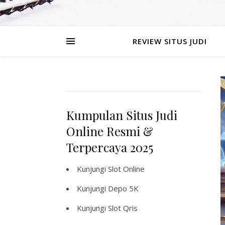
REVIEW SITUS JUDI
Kumpulan Situs Judi
Online Resmi &
Terpercaya 2025
Kunjungi
Slot Online
Kunjungi
Depo 5K
Kunjungi
Slot Qris