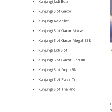
Kunjungi
Judi Bola
Kunjungi
Slot Gacor
Kunjungi
Raja Slot
Kunjungi
Slot Gacor Maxwin
Kunjungi
Slot Gacor Megah138
Kunjungi
Judi Slot
Kunjungi
Slot Gacor Hari Ini
Kunjungi
Slot Depo 5k
Kunjungi
Slot Pulsa Tri
Kunjungi
Slot Thailand
D
p