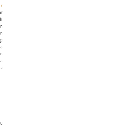
or
ar
i.
an
an
gi
ra
an
ra
si
tu