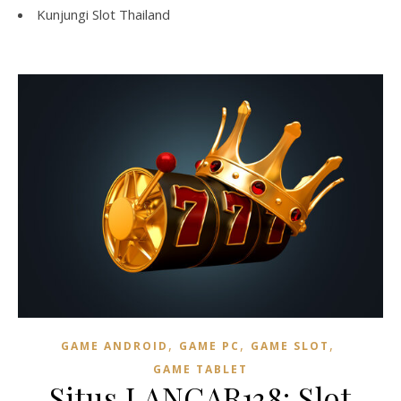
Kunjungi
Slot Thailand
,
,
,
GAME ANDROID
GAME PC
GAME SLOT
GAME TABLET
Situs LANCAR138: Slot