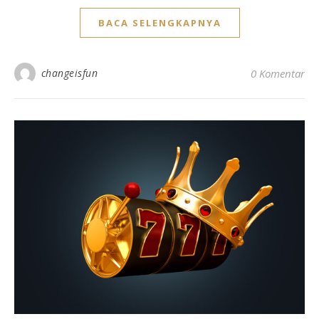
BACA SELENGKAPNYA
changeisfun
0 Komentar