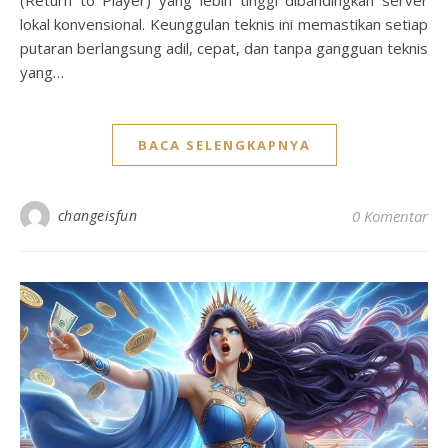
(Return to Player) yang lebih tinggi dibandingkan server
lokal konvensional. Keunggulan teknis ini memastikan setiap
putaran berlangsung adil, cepat, dan tanpa gangguan teknis
yang…
BACA SELENGKAPNYA
changeisfun
0 Komentar