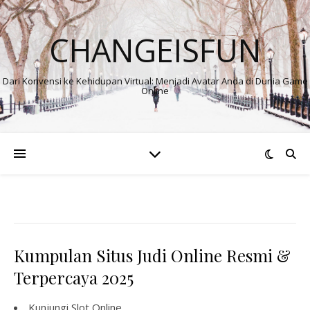
CHANGEISFUN
Dari Konvensi ke Kehidupan Virtual: Menjadi Avatar Anda di Dunia Game
Online
Kumpulan Situs Judi Online Resmi &
Terpercaya 2025
Kunjungi
Slot Online