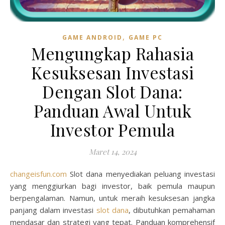
,
GAME ANDROID
GAME PC
Mengungkap Rahasia
Kesuksesan Investasi
Dengan Slot Dana:
Panduan Awal Untuk
Investor Pemula
Maret 14, 2024
changeisfun.com
Slot dana menyediakan peluang investasi
yang menggiurkan bagi investor, baik pemula maupun
berpengalaman. Namun, untuk meraih kesuksesan jangka
panjang dalam investasi
slot dana
, dibutuhkan pemahaman
mendasar dan strategi yang tepat. Panduan komprehensif