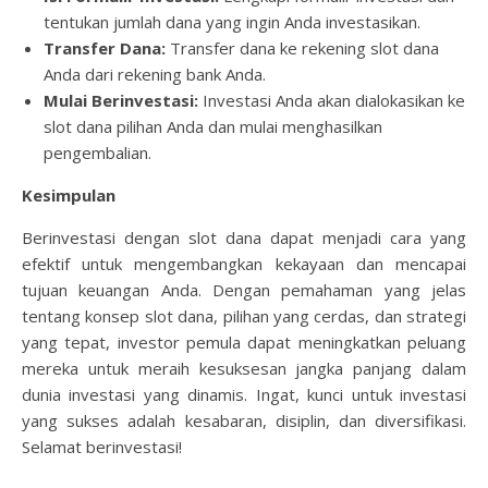
tentukan jumlah dana yang ingin Anda investasikan.
Transfer Dana:
Transfer dana ke rekening slot dana
Anda dari rekening bank Anda.
Mulai Berinvestasi:
Investasi Anda akan dialokasikan ke
slot dana pilihan Anda dan mulai menghasilkan
pengembalian.
Kesimpulan
Berinvestasi dengan slot dana dapat menjadi cara yang
efektif untuk mengembangkan kekayaan dan mencapai
tujuan keuangan Anda. Dengan pemahaman yang jelas
tentang konsep slot dana, pilihan yang cerdas, dan strategi
yang tepat, investor pemula dapat meningkatkan peluang
mereka untuk meraih kesuksesan jangka panjang dalam
dunia investasi yang dinamis. Ingat, kunci untuk investasi
yang sukses adalah kesabaran, disiplin, dan diversifikasi.
Selamat berinvestasi!