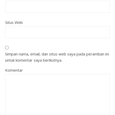
Situs Web
Simpan nama, email, dan situs web saya pada peramban ini
untuk komentar saya berikutnya.
Komentar