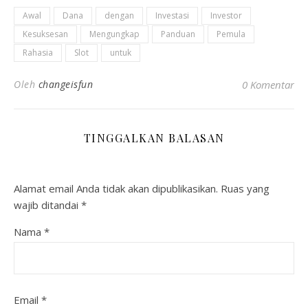
Awal
Dana
dengan
Investasi
Investor
Kesuksesan
Mengungkap
Panduan
Pemula
Rahasia
Slot
untuk
Oleh
changeisfun
0 Komentar
TINGGALKAN BALASAN
Alamat email Anda tidak akan dipublikasikan.
Ruas yang
wajib ditandai
*
Nama
*
Email
*