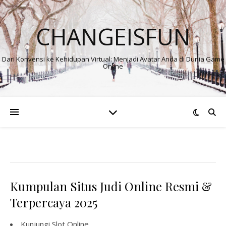
CHANGEISFUN
Dari Konvensi ke Kehidupan Virtual: Menjadi Avatar Anda di Dunia Game
Online
Kumpulan Situs Judi Online Resmi &
Terpercaya 2025
Kunjungi
Slot Online