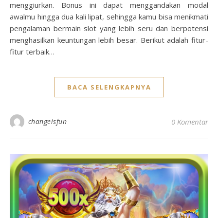
menggiurkan. Bonus ini dapat menggandakan modal
awalmu hingga dua kali lipat, sehingga kamu bisa menikmati
pengalaman bermain slot yang lebih seru dan berpotensi
menghasilkan keuntungan lebih besar. Berikut adalah fitur-
fitur terbaik…
BACA SELENGKAPNYA
changeisfun
0 Komentar