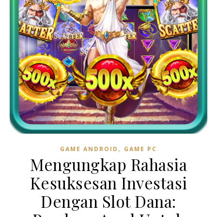
,
GAME ANDROID
GAME PC
Mengungkap Rahasia
Kesuksesan Investasi
Dengan Slot Dana: