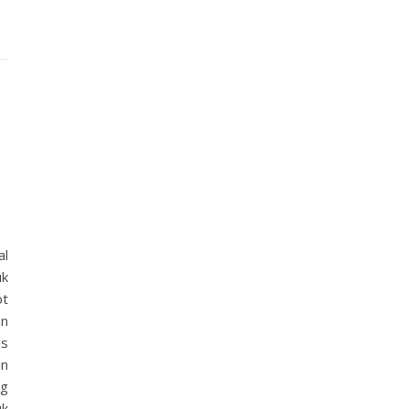
7
al
uk
ot
an
is
un
ng
uk