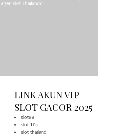
agen slot Thailand?
LINK AKUN VIP
SLOT GACOR 2025
slot88
slot 10k
slot thailand