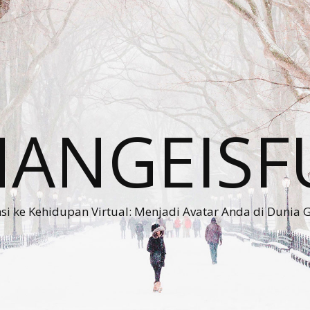
HANGEISF
si ke Kehidupan Virtual: Menjadi Avatar Anda di Dunia