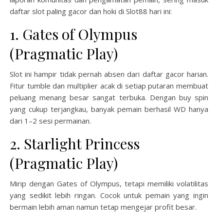
daftar slot paling gacor dan hoki di Slot88 hari ini:
1. Gates of Olympus
(Pragmatic Play)
Slot ini hampir tidak pernah absen dari daftar gacor harian.
Fitur tumble dan multiplier acak di setiap putaran membuat
peluang menang besar sangat terbuka. Dengan buy spin
yang cukup terjangkau, banyak pemain berhasil WD hanya
dari 1–2 sesi permainan.
2. Starlight Princess
(Pragmatic Play)
Mirip dengan Gates of Olympus, tetapi memiliki volatilitas
yang sedikit lebih ringan. Cocok untuk pemain yang ingin
bermain lebih aman namun tetap mengejar profit besar.