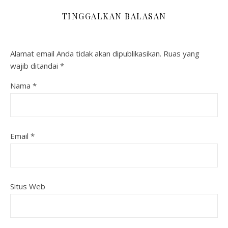
TINGGALKAN BALASAN
Alamat email Anda tidak akan dipublikasikan.
Ruas yang
wajib ditandai
*
Nama
*
Email
*
Situs Web