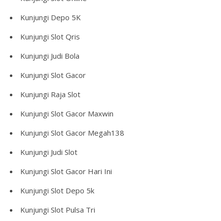
Kunjungi
Depo 5K
Kunjungi
Slot Qris
Kunjungi
Judi Bola
Kunjungi
Slot Gacor
Kunjungi
Raja Slot
Kunjungi
Slot Gacor Maxwin
Kunjungi
Slot Gacor Megah138
Kunjungi
Judi Slot
Kunjungi
Slot Gacor Hari Ini
Kunjungi
Slot Depo 5k
Kunjungi
Slot Pulsa Tri