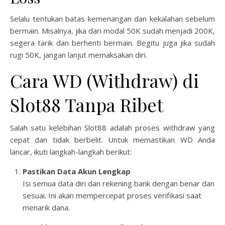
Selalu tentukan batas kemenangan dan kekalahan sebelum
bermain. Misalnya, jika dari modal 50K sudah menjadi 200K,
segera tarik dan berhenti bermain. Begitu juga jika sudah
rugi 50K, jangan lanjut memaksakan diri.
Cara WD (Withdraw) di
Slot88 Tanpa Ribet
Salah satu kelebihan Slot88 adalah proses withdraw yang
cepat dan tidak berbelit. Untuk memastikan WD Anda
lancar, ikuti langkah-langkah berikut:
Pastikan Data Akun Lengkap
Isi semua data diri dan rekening bank dengan benar dan
sesuai. Ini akan mempercepat proses verifikasi saat
menarik dana.