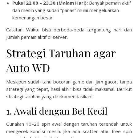
Pukul 22.00 – 23.30 (Malam Hari):
Banyak pemain aktif
dan mesin yang sudah “panas” mulai mengeluarkan
kemenangan besar.
Catatan: Waktu bisa berbeda-beda tergantung hari dan
jumlah pemain aktif di server.
Strategi Taruhan agar
Auto WD
Meskipun sudah tahu bocoran game dan jam gacor, tanpa
strategi yang tepat, hasil akhir bisa tidak maksimal. Berikut
strategi taruhan yang direkomendasikan:
1. Awali dengan Bet Kecil
Gunakan 10–20 spin awal dengan taruhan terendah untuk
mengecek kondisi mesin. Jika ada scatter atau free spin