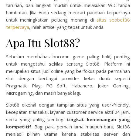
taruhan, dan langkah mudah untuk melakukan WD tanpa
hambatan. Jika Anda sedang mencari panduan terpercaya
untuk meningkatkan peluang menang di
situs sbobet88
terpercaya
, inilah artikel yang tepat untuk Anda.
Apa Itu Slot88?
Sebelum membahas bocoran game paling hoki, penting
untuk mengetahui sekilas tentang Slot88. Platform ini
merupakan situs judi online yang berfokus pada permainan
slot dengan berbagai provider kelas dunia seperti
Pragmatic Play, PG Soft, Habanero, Joker Gaming,
Microgaming, dan masih banyak lagi.
Slot88 dikenal dengan tampilan situs yang user-friendly,
kecepatan transaksi, layanan customer service aktif 24 jam,
serta yang paling penting:
tingkat kemenangan yang
kompetitif
. Bagi para pemain lama maupun baru, Slot88
menjadi pilihan utama karena stabilitas server dan