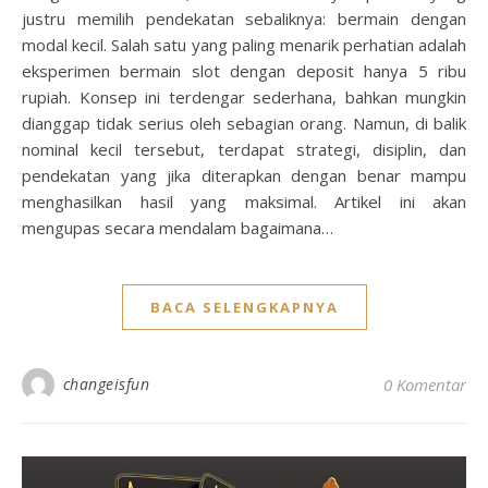
justru memilih pendekatan sebaliknya: bermain dengan
modal kecil. Salah satu yang paling menarik perhatian adalah
eksperimen bermain slot dengan deposit hanya 5 ribu
rupiah. Konsep ini terdengar sederhana, bahkan mungkin
dianggap tidak serius oleh sebagian orang. Namun, di balik
nominal kecil tersebut, terdapat strategi, disiplin, dan
pendekatan yang jika diterapkan dengan benar mampu
menghasilkan hasil yang maksimal. Artikel ini akan
mengupas secara mendalam bagaimana…
BACA SELENGKAPNYA
changeisfun
0 Komentar