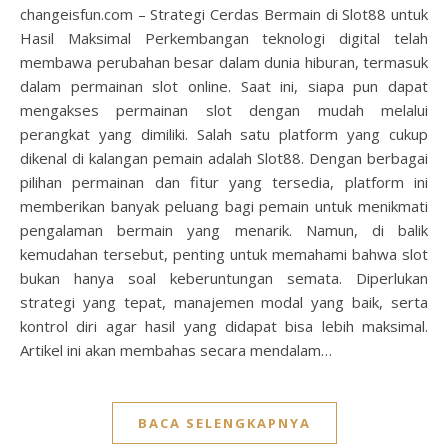
changeisfun.com – Strategi Cerdas Bermain di Slot88 untuk
Hasil Maksimal Perkembangan teknologi digital telah
membawa perubahan besar dalam dunia hiburan, termasuk
dalam permainan slot online. Saat ini, siapa pun dapat
mengakses permainan slot dengan mudah melalui
perangkat yang dimiliki. Salah satu platform yang cukup
dikenal di kalangan pemain adalah Slot88. Dengan berbagai
pilihan permainan dan fitur yang tersedia, platform ini
memberikan banyak peluang bagi pemain untuk menikmati
pengalaman bermain yang menarik. Namun, di balik
kemudahan tersebut, penting untuk memahami bahwa slot
bukan hanya soal keberuntungan semata. Diperlukan
strategi yang tepat, manajemen modal yang baik, serta
kontrol diri agar hasil yang didapat bisa lebih maksimal.
Artikel ini akan membahas secara mendalam…
BACA SELENGKAPNYA