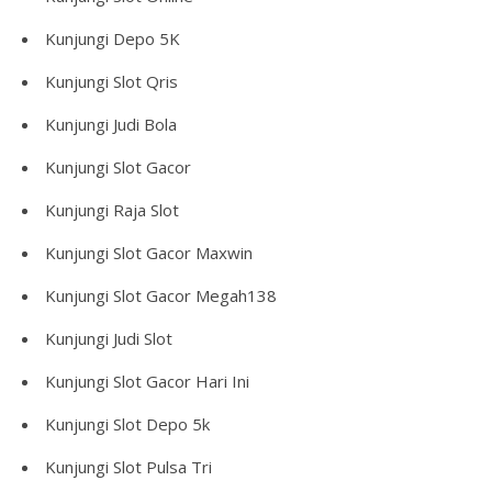
Kunjungi
Depo 5K
Kunjungi
Slot Qris
Kunjungi
Judi Bola
Kunjungi
Slot Gacor
Kunjungi
Raja Slot
Kunjungi
Slot Gacor Maxwin
Kunjungi
Slot Gacor Megah138
Kunjungi
Judi Slot
Kunjungi
Slot Gacor Hari Ini
Kunjungi
Slot Depo 5k
Kunjungi
Slot Pulsa Tri