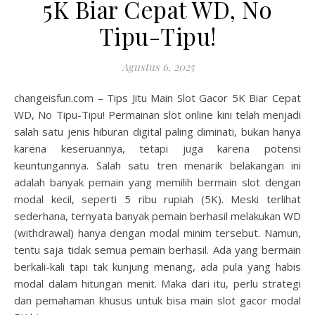
5K Biar Cepat WD, No
Tipu-Tipu!
Agustus 6, 2025
changeisfun.com – Tips Jitu Main Slot Gacor 5K Biar Cepat
WD, No Tipu-Tipu! Permainan slot online kini telah menjadi
salah satu jenis hiburan digital paling diminati, bukan hanya
karena keseruannya, tetapi juga karena potensi
keuntungannya. Salah satu tren menarik belakangan ini
adalah banyak pemain yang memilih bermain slot dengan
modal kecil, seperti 5 ribu rupiah (5K). Meski terlihat
sederhana, ternyata banyak pemain berhasil melakukan WD
(withdrawal) hanya dengan modal minim tersebut. Namun,
tentu saja tidak semua pemain berhasil. Ada yang bermain
berkali-kali tapi tak kunjung menang, ada pula yang habis
modal dalam hitungan menit. Maka dari itu, perlu strategi
dan pemahaman khusus untuk bisa main slot gacor modal