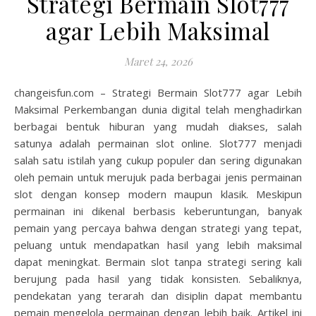
Strategi Bermain Slot777
agar Lebih Maksimal
Maret 24, 2026
changeisfun.com – Strategi Bermain Slot777 agar Lebih
Maksimal Perkembangan dunia digital telah menghadirkan
berbagai bentuk hiburan yang mudah diakses, salah
satunya adalah permainan slot online. Slot777 menjadi
salah satu istilah yang cukup populer dan sering digunakan
oleh pemain untuk merujuk pada berbagai jenis permainan
slot dengan konsep modern maupun klasik. Meskipun
permainan ini dikenal berbasis keberuntungan, banyak
pemain yang percaya bahwa dengan strategi yang tepat,
peluang untuk mendapatkan hasil yang lebih maksimal
dapat meningkat. Bermain slot tanpa strategi sering kali
berujung pada hasil yang tidak konsisten. Sebaliknya,
pendekatan yang terarah dan disiplin dapat membantu
pemain mengelola permainan dengan lebih baik. Artikel ini