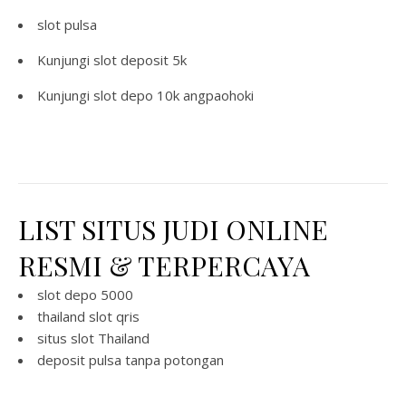
slot pulsa
Kunjungi
slot deposit 5k
Kunjungi
slot depo 10k angpaohoki
LIST SITUS JUDI ONLINE
RESMI & TERPERCAYA
slot depo 5000
thailand slot qris
situs slot Thailand
deposit pulsa tanpa potongan