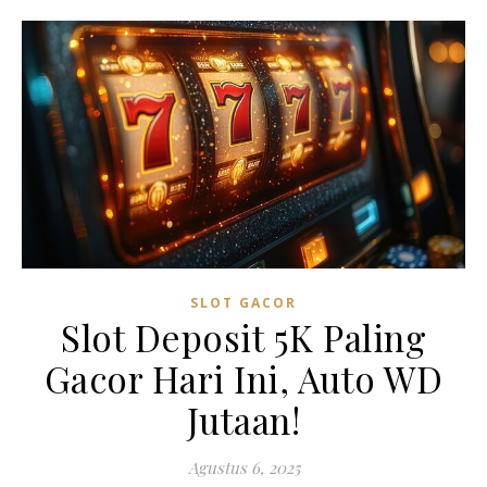
SLOT GACOR
Slot Deposit 5K Paling
Gacor Hari Ini, Auto WD
Jutaan!
Agustus 6, 2025