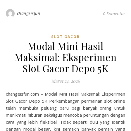
changeisfun
0 Komentar
SLOT GACOR
Modal Mini Hasil
Maksimal: Eksperimen
Slot Gacor Depo 5K
Maret 24, 2026
changeisfun.com – Modal Mini Hasil Maksimal: Eksperimen
Slot Gacor Depo 5K Perkembangan permainan slot online
telah membuka peluang baru bagi banyak orang untuk
menikmati hiburan sekaligus mencoba peruntungan dengan
cara yang lebih fleksibel. Tidak seperti dulu yang identik
dengan modal besar, kini semakin banyak pemain yang