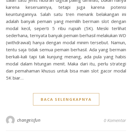
karena keseruannya, tetapi juga karena potensi
keuntungannya. Salah satu tren menarik belakangan ini
adalah banyak pemain yang memilih bermain slot dengan
modal kecil, seperti 5 ribu rupiah (5K). Meski terlihat
sederhana, ternyata banyak pemain berhasil melakukan WD
(withdrawal) hanya dengan modal minim tersebut. Namun,
tentu saja tidak semua pemain berhasil. Ada yang bermain
berkali-kali tapi tak kunjung menang, ada pula yang habis
modal dalam hitungan menit. Maka dari itu, perlu strategi
dan pemahaman khusus untuk bisa main slot gacor modal
5K biar…
BACA SELENGKAPNYA
changeisfun
0 Komentar