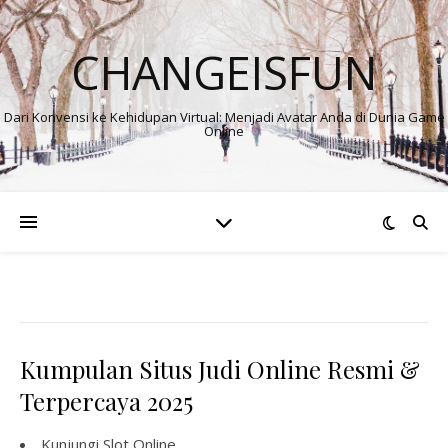
CHANGEISFUN
Dari Konvensi ke Kehidupan Virtual: Menjadi Avatar Anda di Dunia Game
Online
Kumpulan Situs Judi Online Resmi &
Terpercaya 2025
Kunjungi
Slot Online