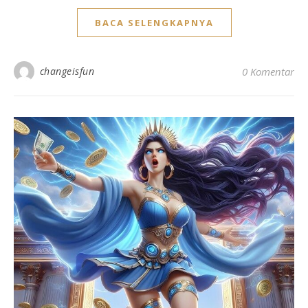
BACA SELENGKAPNYA
changeisfun
0 Komentar