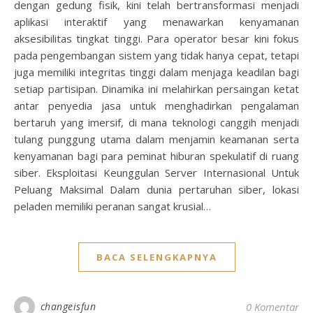
dengan gedung fisik, kini telah bertransformasi menjadi
aplikasi interaktif yang menawarkan kenyamanan
aksesibilitas tingkat tinggi. Para operator besar kini fokus
pada pengembangan sistem yang tidak hanya cepat, tetapi
juga memiliki integritas tinggi dalam menjaga keadilan bagi
setiap partisipan. Dinamika ini melahirkan persaingan ketat
antar penyedia jasa untuk menghadirkan pengalaman
bertaruh yang imersif, di mana teknologi canggih menjadi
tulang punggung utama dalam menjamin keamanan serta
kenyamanan bagi para peminat hiburan spekulatif di ruang
siber. Eksploitasi Keunggulan Server Internasional Untuk
Peluang Maksimal Dalam dunia pertaruhan siber, lokasi
peladen memiliki peranan sangat krusial…
BACA SELENGKAPNYA
changeisfun
0 Komentar