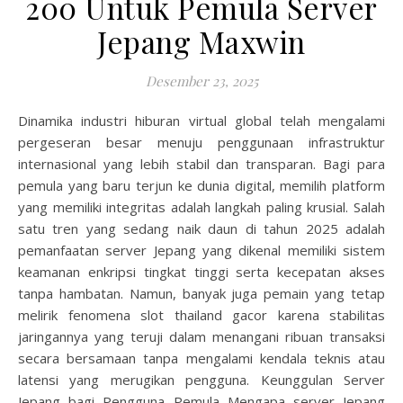
200 Untuk Pemula Server
Jepang Maxwin
Desember 23, 2025
Dinamika industri hiburan virtual global telah mengalami
pergeseran besar menuju penggunaan infrastruktur
internasional yang lebih stabil dan transparan. Bagi para
pemula yang baru terjun ke dunia digital, memilih platform
yang memiliki integritas adalah langkah paling krusial. Salah
satu tren yang sedang naik daun di tahun 2025 adalah
pemanfaatan server Jepang yang dikenal memiliki sistem
keamanan enkripsi tingkat tinggi serta kecepatan akses
tanpa hambatan. Namun, banyak juga pemain yang tetap
melirik fenomena slot thailand gacor karena stabilitas
jaringannya yang teruji dalam menangani ribuan transaksi
secara bersamaan tanpa mengalami kendala teknis atau
latensi yang merugikan pengguna. Keunggulan Server
Jepang bagi Pengguna Pemula Mengapa server Jepang