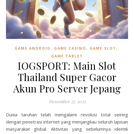
,
,
,
GAME ANDROID
GAME CASINO
GAME SLOT
GAME TABLET
IOGSPORT: Main Slot
Thailand Super Gacor
Akun Pro Server Jepang
Desember 27, 2025
Dunia taruhan telah mengalami revolusi total seiring
dengan penetrasi internet yang menjangkau seluruh lapisan
masyarakat global. Aktivitas yang sebelumnya identik