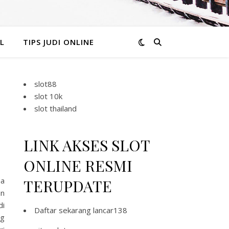
L
TIPS JUDI ONLINE
slot88
slot 10k
slot thailand
LINK AKSES SLOT
ONLINE RESMI
na
TERUPDATE
n
di
Daftar sekarang
lancar138
ng