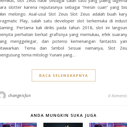
emikat, slot Zeus hadir sebagai salah satu yang paling digema
ara slotter karena reputasinya sebagai “mesin cuan” yang bi
ikin melongo. Asal-usul Slot Zeus Slot Zeus adalah buah kar
ragmatic Play, salah satu developer slot terkemuka di indust
Gaming. Pertama kali dirilis pada tahun 2018, slot ini langsu
enyita perhatian berkat grafisnya yang memukau, efek suaran
ang menggelegar, dan potensi kemenangan fantastis ya
itawarkan. Tema dan Simbol Sesuai namanya, Slot Ze
engusung tema mitologi Yunani yang…
BACA SELENGKAPNYA
changeisfun
0 Koment
ANDA MUNGKIN SUKA JUGA