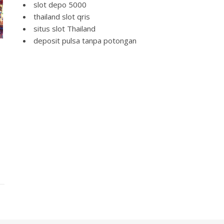
slot depo 5000
thailand slot qris
situs slot Thailand
deposit pulsa tanpa potongan