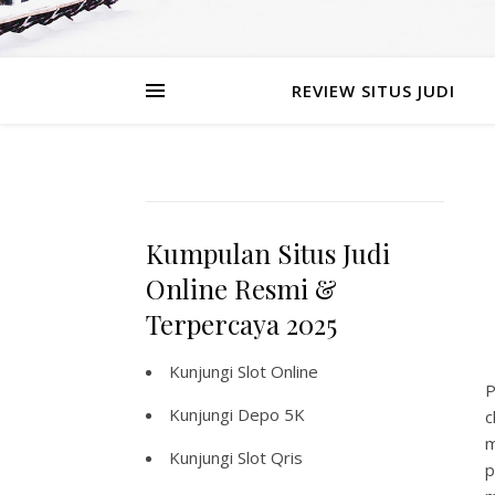
REVIEW SITUS JUDI
Kumpulan Situs Judi
Online Resmi &
Terpercaya 2025
Kunjungi
Slot Online
P
Kunjungi
Depo 5K
m
Kunjungi
Slot Qris
p