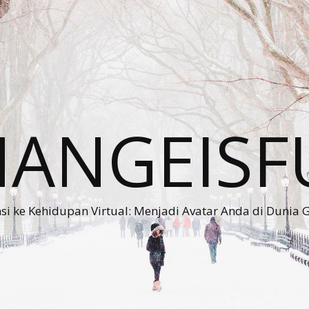
HANGEISF
si ke Kehidupan Virtual: Menjadi Avatar Anda di Dunia