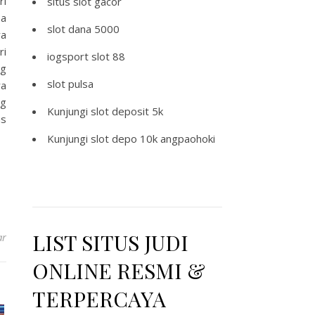
ri
situs slot gacor
sa
slot dana 5000
ya
ri
iogsport slot 88
ng
slot pulsa
ya
ng
Kunjungi
slot deposit 5k
us
Kunjungi
slot depo 10k angpaohoki
LIST SITUS JUDI
ar
ONLINE RESMI &
TERPERCAYA