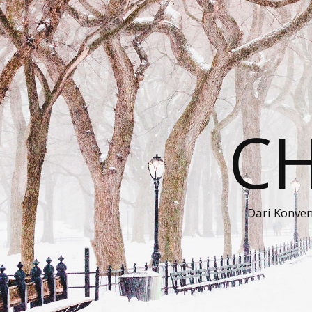
C
Dari Konven