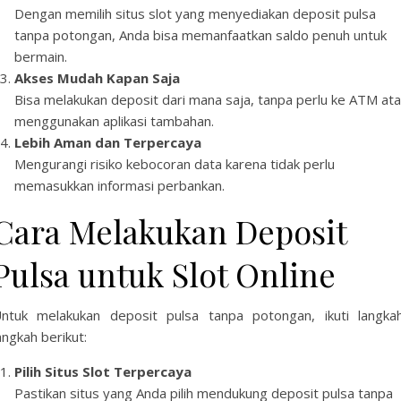
Dengan memilih situs slot yang menyediakan deposit pulsa
tanpa potongan, Anda bisa memanfaatkan saldo penuh untuk
bermain.
Akses Mudah Kapan Saja
Bisa melakukan deposit dari mana saja, tanpa perlu ke ATM at
menggunakan aplikasi tambahan.
Lebih Aman dan Terpercaya
Mengurangi risiko kebocoran data karena tidak perlu
memasukkan informasi perbankan.
Cara Melakukan Deposit
Pulsa untuk Slot Online
ntuk melakukan deposit pulsa tanpa potongan, ikuti langka
angkah berikut:
Pilih Situs Slot Terpercaya
Pastikan situs yang Anda pilih mendukung deposit pulsa tanpa