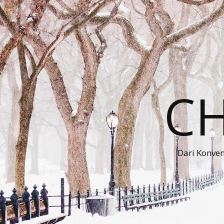
C
Dari Konven