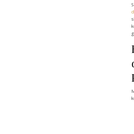
S
d
s
k
g
M
k