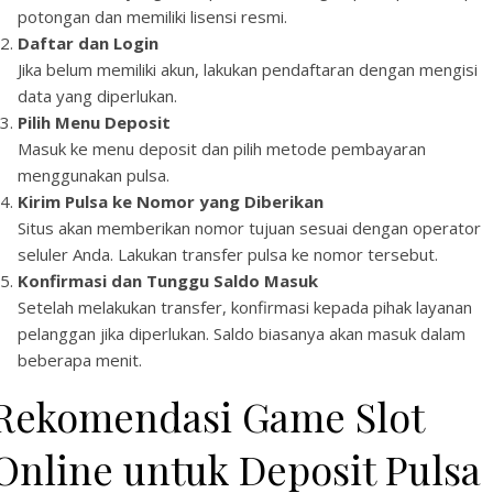
potongan dan memiliki lisensi resmi.
Daftar dan Login
Jika belum memiliki akun, lakukan pendaftaran dengan mengisi
data yang diperlukan.
Pilih Menu Deposit
Masuk ke menu deposit dan pilih metode pembayaran
menggunakan pulsa.
Kirim Pulsa ke Nomor yang Diberikan
Situs akan memberikan nomor tujuan sesuai dengan operator
seluler Anda. Lakukan transfer pulsa ke nomor tersebut.
Konfirmasi dan Tunggu Saldo Masuk
Setelah melakukan transfer, konfirmasi kepada pihak layanan
pelanggan jika diperlukan. Saldo biasanya akan masuk dalam
beberapa menit.
Rekomendasi Game Slot
Online untuk Deposit Pulsa