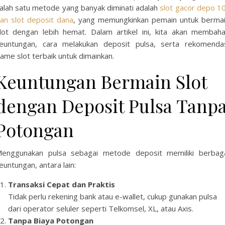
alah satu metode yang banyak diminati adalah
slot gacor depo 1
an slot deposit dana
, yang memungkinkan pemain untuk berma
lot dengan lebih hemat. Dalam artikel ini, kita akan membah
euntungan, cara melakukan deposit pulsa, serta rekomenda
ame slot terbaik untuk dimainkan.
Keuntungan Bermain Slot
dengan Deposit Pulsa Tanp
Potongan
enggunakan pulsa sebagai metode deposit memiliki berbag
euntungan, antara lain:
Transaksi Cepat dan Praktis
Tidak perlu rekening bank atau e-wallet, cukup gunakan pulsa
dari operator seluler seperti Telkomsel, XL, atau Axis.
Tanpa Biaya Potongan