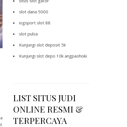
situs slot gacor
slot dana 5000
iogsport slot 88
slot pulsa
Kunjungi
slot deposit 5k
Kunjungi
slot depo 10k angpaohoki
LIST SITUS JUDI
ONLINE RESMI &
ma
TERPERCAYA
l.