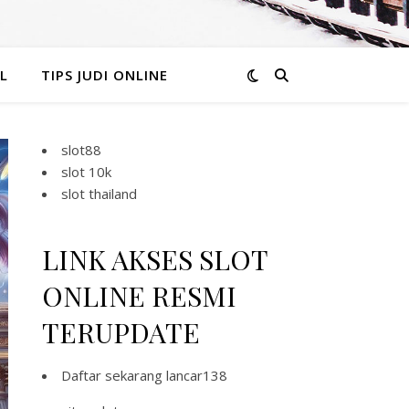
L
TIPS JUDI ONLINE
slot88
slot 10k
slot thailand
LINK AKSES SLOT
ONLINE RESMI
TERUPDATE
Daftar sekarang
lancar138