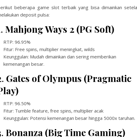
erikut beberapa game slot terbaik yang bisa dimainkan setel
elakukan deposit pulsa:
1.
Mahjong Ways 2 (PG Soft)
RTP: 96.95%
Fitur: Free spins, multiplier meningkat, wilds
Keunggulan: Mudah dimainkan dan sering memberikan
kemenangan besar.
2.
Gates of Olympus (Pragmatic
Play)
RTP: 96.50%
Fitur: Tumble feature, free spins, multiplier acak
Keunggulan: Potensi kemenangan besar hingga 5000x taruhan.
3.
Bonanza (Big Time Gaming)