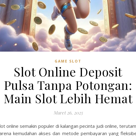
GAME SLOT
Slot Online Deposit
Pulsa Tanpa Potongan:
Main Slot Lebih Hemat
Maret 26, 2025
lot online semakin populer di kalangan pecinta judi online, teruta
arena kemudahan akses dan metode pembayaran yang fleksibe