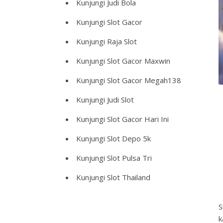
Kunjungi
Judi Bola
Kunjungi
Slot Gacor
Kunjungi
Raja Slot
Kunjungi
Slot Gacor Maxwin
Kunjungi
Slot Gacor Megah138
Kunjungi
Judi Slot
Kunjungi
Slot Gacor Hari Ini
Kunjungi
Slot Depo 5k
Kunjungi
Slot Pulsa Tri
Kunjungi
Slot Thailand
S
k