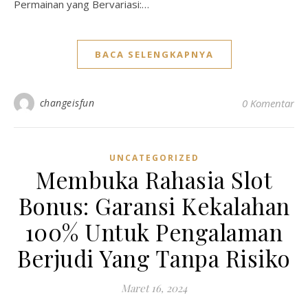
Permainan yang Bervariasi:…
BACA SELENGKAPNYA
changeisfun
0 Komentar
UNCATEGORIZED
Membuka Rahasia Slot
Bonus: Garansi Kekalahan
100% Untuk Pengalaman
Berjudi Yang Tanpa Risiko
Maret 16, 2024