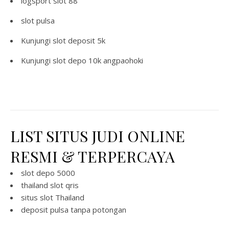
iogsport slot 88
slot pulsa
Kunjungi
slot deposit 5k
Kunjungi
slot depo 10k angpaohoki
LIST SITUS JUDI ONLINE
RESMI & TERPERCAYA
slot depo 5000
thailand slot qris
situs slot Thailand
deposit pulsa tanpa potongan