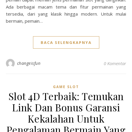
Ada berbagai macam tema dan fitur permainan yang
tersedia, dari yang klasik hingga modern. Untuk mulai
bermain, pemain…
BACA SELENGKAPNYA
changeisfun
0 Komentar
GAME SLOT
Slot 4D Terbaik: Temukan
Link Dan Bonus Garansi
Kekalahan Untuk
Pengalaman Bermain Yang