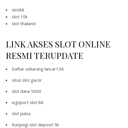
slot88
slot 10k
slot thailand
LINK AKSES SLOT ONLINE
RESMI TERUPDATE
Daftar sekarang
lancar138
situs slot gacor
slot dana 5000
iogsport slot 88
slot pulsa
Kunjungi
slot deposit 5k