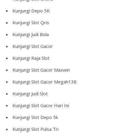
Kunjungi
Depo 5K
Kunjungi
Slot Qris
Kunjungi
Judi Bola
Kunjungi
Slot Gacor
Kunjungi
Raja Slot
Kunjungi
Slot Gacor Maxwin
Kunjungi
Slot Gacor Megah138
Kunjungi
Judi Slot
Kunjungi
Slot Gacor Hari Ini
Kunjungi
Slot Depo 5k
Kunjungi
Slot Pulsa Tri