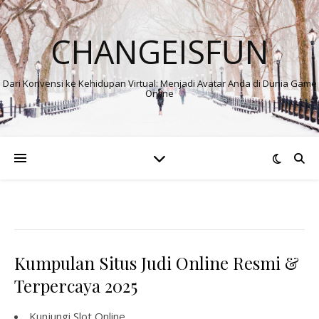
CHANGEISFUN
Dari Konvensi ke Kehidupan Virtual: Menjadi Avatar Anda di Dunia Game
Online
Kumpulan Situs Judi Online Resmi &
Terpercaya 2025
Kunjungi
Slot Online