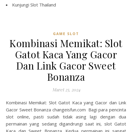
Kunjungi
Slot Thailand
GAME SLOT
Kombinasi Memikat: Slot
Gatot Kaca Yang Gacor
Dan Link Gacor Sweet
Bonanza
Maret 25, 2024
Kombinasi Memikat: Slot Gatot Kaca yang Gacor dan Link
Gacor Sweet Bonanza changeisfun.com Bagi para pencinta
slot online, pasti sudah tidak asing lagi dengan dua
permainan yang sedang digandrungi saat ini, slot Gatot
Kaca dan Sweet Bonanza. Kedua permainan ini sangat