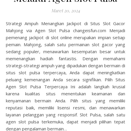
Maret 20, 2024
Strategi Ampuh Menangkan Jackpot di Situs Slot Gacor
Mahjong via Agen Slot Pulsa changeisfun.com Menjadi
pemenang jackpot di slot online merupakan impian setiap
pemain. Mahjong, salah satu permainan slot gacor yang
sedang populer, menawarkan kesempatan besar untuk
memenangkan hadiah fantastis. Dengan memahami
strategi-strategi ampuh yang dipadukan dengan bermain di
situs slot pulsa terpercaya, Anda dapat meningkatkan
peluang kemenangan Anda secara signifikan. Pilih Situs
Agen Slot Pulsa Terpercaya Ini adalah langkah krusial
karena kualitas situs menentukan keamanan dan
kenyamanan bermain Anda. Pilih situs yang memiliki
reputasi baik, memiliki lisensi resmi, dan menawarkan
layanan pelanggan yang responsif. Slot Pulsa, salah satu
agen slot pulsa terkemuka, dapat menjadi pilihan tepat
dengan pengalaman bermain…