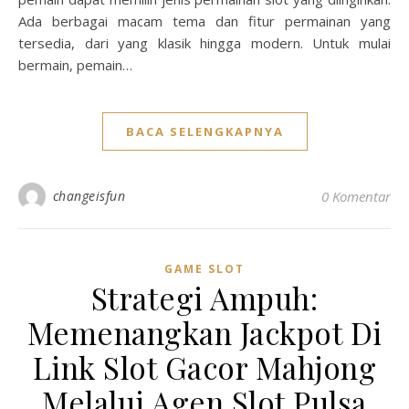
Ada berbagai macam tema dan fitur permainan yang
tersedia, dari yang klasik hingga modern. Untuk mulai
bermain, pemain…
BACA SELENGKAPNYA
changeisfun
0 Komentar
GAME SLOT
Strategi Ampuh:
Memenangkan Jackpot Di
Link Slot Gacor Mahjong
Melalui Agen Slot Pulsa