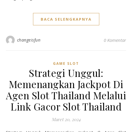
BACA SELENGKAPNYA
changeisfun
0 Komentar
GAME SLOT
Strategi Unggul:
Memenangkan Jackpot Di
Agen Slot Thailand Melalui
Link Gacor Slot Thailand
Maret 20, 2024