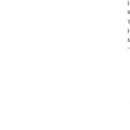
S
H
J