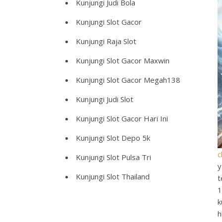
Kunjungi
Judi Bola
Kunjungi
Slot Gacor
Kunjungi
Raja Slot
Kunjungi
Slot Gacor Maxwin
Kunjungi
Slot Gacor Megah138
Kunjungi
Judi Slot
Kunjungi
Slot Gacor Hari Ini
Kunjungi
Slot Depo 5k
c
Kunjungi
Slot Pulsa Tri
y
Kunjungi
Slot Thailand
t
1
k
h