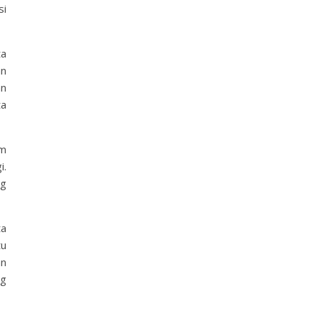
si
ta
an
an
ta
am
i.
ng
ta
tu
an
ng