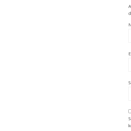
A
d
E
S
S
k