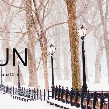
UN
 Game Online