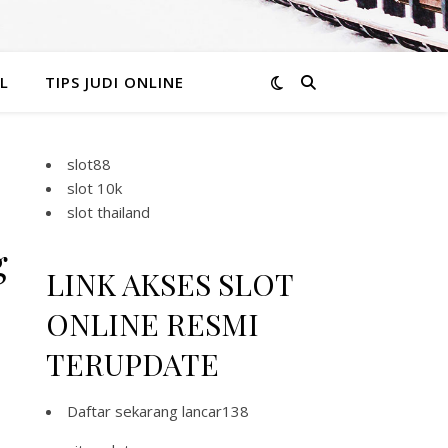
L
TIPS JUDI ONLINE
slot88
slot 10k
slot thailand
g
LINK AKSES SLOT
ONLINE RESMI
TERUPDATE
Daftar sekarang
lancar138