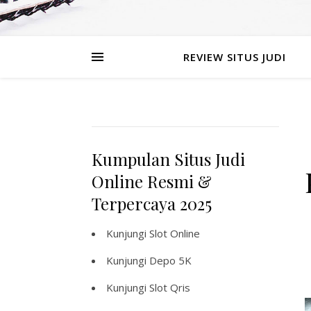
REVIEW SITUS JUDI
Kumpulan Situs Judi
Online Resmi &
Terpercaya 2025
Kunjungi
Slot Online
Kunjungi
Depo 5K
Kunjungi
Slot Qris