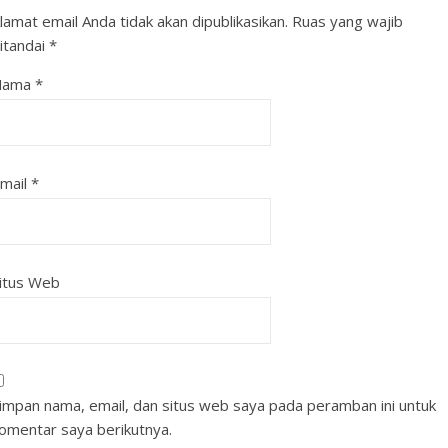
lamat email Anda tidak akan dipublikasikan.
Ruas yang wajib
itandai
*
Nama
*
mail
*
itus Web
impan nama, email, dan situs web saya pada peramban ini untuk
omentar saya berikutnya.