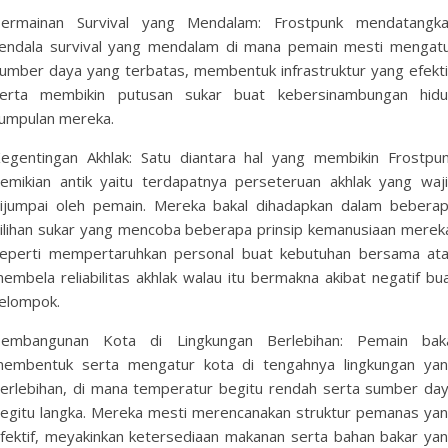
ermainan Survival yang Mendalam: Frostpunk mendatangk
endala survival yang mendalam di mana pemain mesti mengat
umber daya yang terbatas, membentuk infrastruktur yang efekti
erta membikin putusan sukar buat kebersinambungan hid
umpulan mereka.
egentingan Akhlak: Satu diantara hal yang membikin Frostpu
emikian antik yaitu terdapatnya perseteruan akhlak yang waj
ijumpai oleh pemain. Mereka bakal dihadapkan dalam bebera
ilihan sukar yang mencoba beberapa prinsip kemanusiaan merek
eperti mempertaruhkan personal buat kebutuhan bersama at
embela reliabilitas akhlak walau itu bermakna akibat negatif bu
elompok.
embangunan Kota di Lingkungan Berlebihan: Pemain bak
embentuk serta mengatur kota di tengahnya lingkungan ya
erlebihan, di mana temperatur begitu rendah serta sumber da
egitu langka. Mereka mesti merencanakan struktur pemanas ya
fektif, meyakinkan ketersediaan makanan serta bahan bakar ya