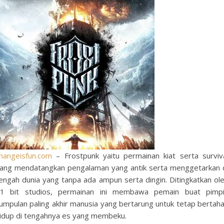
hangeisfun.com
– Frostpunk yaitu permainan kiat serta surviv
ang mendatangkan pengalaman yang antik serta menggetarkan 
engah dunia yang tanpa ada ampun serta dingin. Ditingkatkan ol
1 bit studios, permainan ini membawa pemain buat pimp
umpulan paling akhir manusia yang bertarung untuk tetap bertah
idup di tengahnya es yang membeku.