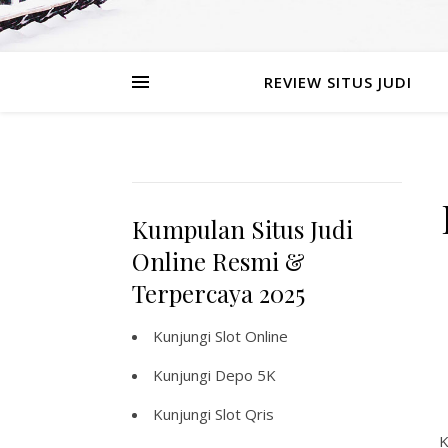
REVIEW SITUS JUDI
Kumpulan Situs Judi
Online Resmi &
Terpercaya 2025
Kunjungi
Slot Online
Kunjungi
Depo 5K
Kunjungi
Slot Qris
K