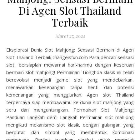
Di Agen Slot Thailand
Terbaik
Maret 27, 2024
Eksplorasi Dunia Slot Mahjong: Sensasi Bermain di Agen
Slot Thailand Terbaik changeisfun.com Para pencari sensasi
slot, bersiaplah mewarnai hari-harimu dengan keseruan
bermain slot mahjong! Permainan Tionghoa klasik ini telah
berevolusi menjadi game slot yang mendebarkan,
menawarkan kesenangan tanpa henti dan potensi
kemenangan yang menggiurkan. Agen slot Thailand
terpercaya siap membawamu ke dunia slot mahjong yang
seru dan menguntungkan. Permainan Slot Mahjong:
Panduan Langkah demi Langkah Permainan slot mahjong
mengikuti mekanisme slot klasik, dengan gulungan yang
berputar dan simbol yang membentuk kombinasi
pemenang. Berikut panduan singkat untuk memulai: