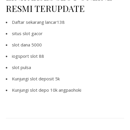
RESMI TERUPDATE
Daftar sekarang
lancar138
situs slot gacor
slot dana 5000
iogsport slot 88
slot pulsa
Kunjungi
slot deposit 5k
Kunjungi
slot depo 10k angpaohoki