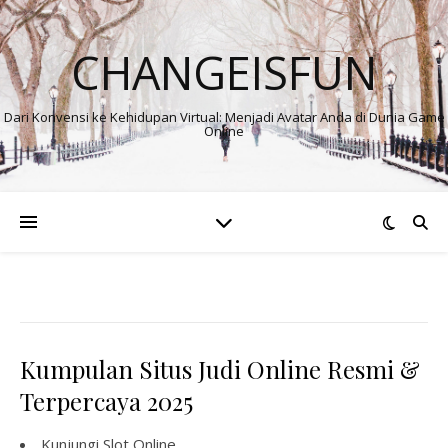
CHANGEISFUN
Dari Konvensi ke Kehidupan Virtual: Menjadi Avatar Anda di Dunia Game
Online
Kumpulan Situs Judi Online Resmi &
Terpercaya 2025
Kunjungi
Slot Online