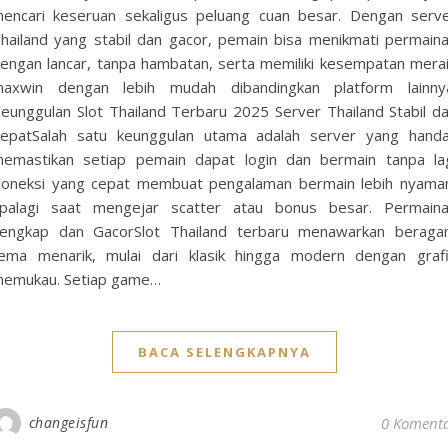
encari keseruan sekaligus peluang cuan besar. Dengan serv
hailand yang stabil dan gacor, pemain bisa menikmati permain
engan lancar, tanpa hambatan, serta memiliki kesempatan mera
axwin dengan lebih mudah dibandingkan platform lainny
eunggulan Slot Thailand Terbaru 2025 Server Thailand Stabil d
epatSalah satu keunggulan utama adalah server yang handa
emastikan setiap pemain dapat login dan bermain tanpa la
oneksi yang cepat membuat pengalaman bermain lebih nyama
palagi saat mengejar scatter atau bonus besar. Permain
engkap dan GacorSlot Thailand terbaru menawarkan berag
ema menarik, mulai dari klasik hingga modern dengan graf
emukau. Setiap game…
BACA SELENGKAPNYA
changeisfun
0 Koment