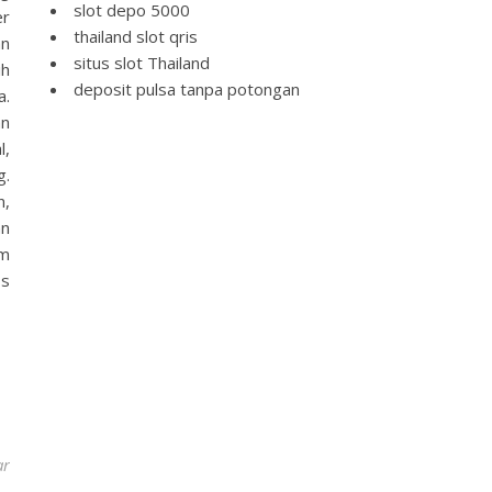
slot depo 5000
er
thailand slot qris
an
situs slot Thailand
ih
deposit pulsa tanpa potongan
a.
an
l,
g.
n,
an
am
is
ar