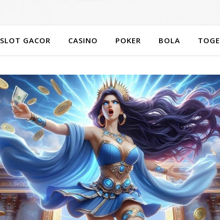
SLOT GACOR
CASINO
POKER
BOLA
TOGE