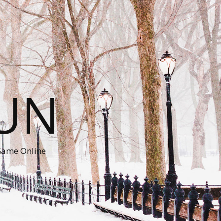
UN
 Game Online