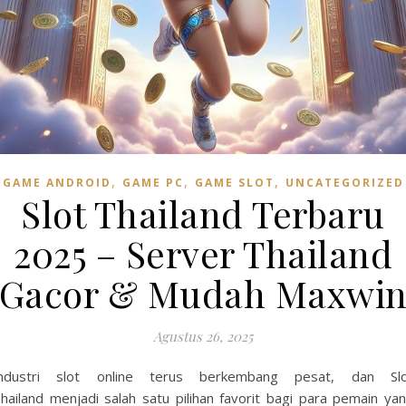
,
,
,
GAME ANDROID
GAME PC
GAME SLOT
UNCATEGORIZED
Slot Thailand Terbaru
2025 – Server Thailand
Gacor & Mudah Maxwi
Agustus 26, 2025
ndustri slot online terus berkembang pesat, dan Sl
hailand menjadi salah satu pilihan favorit bagi para pemain ya