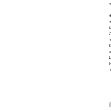
m
T
d
m
K
C
m
K
a
L
t
m