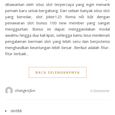
ditawarkan oleh situs slot terpercaya yang ingin menarik
pemain baru untuk bergabung. Dari sekian banyak situs slot
yang beredar, slot Joker123 Roma nổi bật dengan
penawaran slot bonus 100 new member yang sangat
menggiurkan. Bonus ini dapat menggandakan modal
awalmu hingga dua kali lipat, sehingga kamu bisa menikmati
pengalaman bermain slot yang lebih seru dan berpotensi
menghasilkan keuntungan lebih besar. Berikut adalah fitur-
fitur terbaik…
BACA SELENGKAPNYA
changeisfun
0 Komentar
slot88