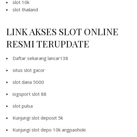
slot 10k
slot thailand
LINK AKSES SLOT ONLINE
RESMI TERUPDATE
Daftar sekarang
lancar138
situs slot gacor
slot dana 5000
iogsport slot 88
slot pulsa
Kunjungi
slot deposit 5k
Kunjungi
slot depo 10k angpaohoki