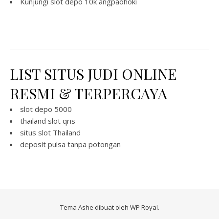
Kunjungi
slot depo 10k angpaohoki
LIST SITUS JUDI ONLINE
RESMI & TERPERCAYA
slot depo 5000
thailand slot qris
situs slot Thailand
deposit pulsa tanpa potongan
Tema Ashe dibuat oleh
WP Royal
.