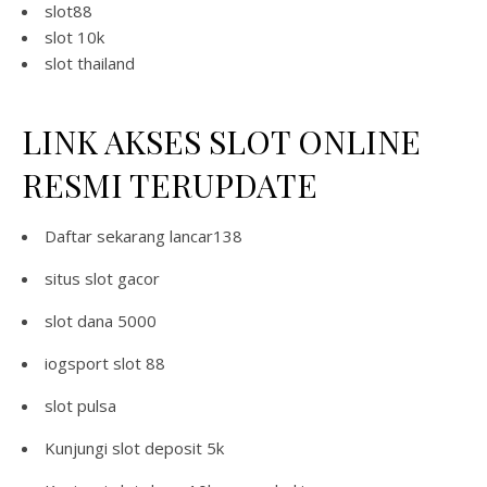
slot88
slot 10k
slot thailand
LINK AKSES SLOT ONLINE
RESMI TERUPDATE
Daftar sekarang
lancar138
situs slot gacor
slot dana 5000
iogsport slot 88
slot pulsa
Kunjungi
slot deposit 5k