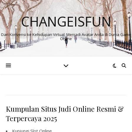
CHANGEISFUN
Dari Konvensi ke Kehidupan Virtual: Menjadi Avatar Anda di Dunia Game
Online
Kumpulan Situs Judi Online Resmi &
Terpercaya 2025
Kunjungi
Slot Online