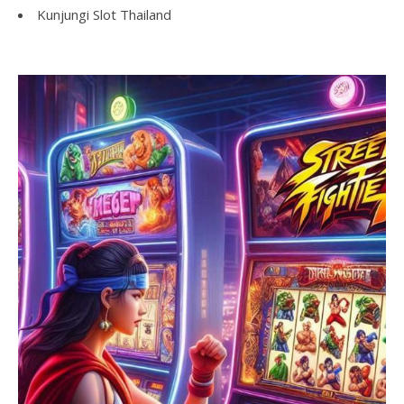
Kunjungi
Slot Thailand