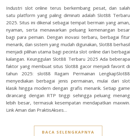
Industri slot online terus berkembang pesat, dan salah
satu platform yang paling diminati adalah Slot88 Terbaru
2025. Situs ini dikenal sebagai tempat bermain yang aman,
nyaman, serta menawarkan peluang kemenangan besar
bagi para pemain. Dengan inovasi terbaru, berbagai fitur
menarik, dan sistem yang mudah digunakan, Slot88 berhasil
menjadi pilihan utama bagi pecinta slot online dari berbagai
kalangan. Keunggulan Slot88 Terbaru 2025 Ada beberapa
faktor yang membuat situs Slot88 gacor menjadi favorit di
tahun 2025: slot88 Ragam Permainan LengkapSlot88
menyediakan berbagai jenis permainan, mulai dari slot
klasik hingga modern dengan grafis menarik. Setiap game
dirancang dengan RTP tinggi sehingga peluang menang
lebih besar, termasuk kesempatan mendapatkan maxwin.
Link Aman dan PraktisAkses…
BACA SELENGKAPNYA