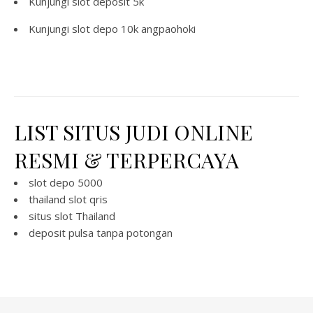
Kunjungi
slot deposit 5k
Kunjungi
slot depo 10k angpaohoki
LIST SITUS JUDI ONLINE
RESMI & TERPERCAYA
slot depo 5000
thailand slot qris
situs slot Thailand
deposit pulsa tanpa potongan