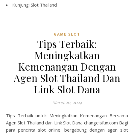
Kunjungi
Slot Thailand
GAME SLOT
Tips Terbaik:
Meningkatkan
Kemenangan Dengan
Agen Slot Thailand Dan
Link Slot Dana
Maret 20, 2024
Tips Terbaik untuk Meningkatkan Kemenangan Bersama
Agen Slot Thailand dan Link Slot Dana changeisfun.com Bagi
para pencinta slot online, bergabung dengan agen slot