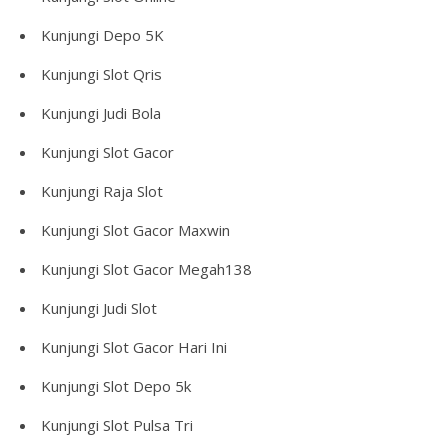
Kunjungi
Depo 5K
Kunjungi
Slot Qris
Kunjungi
Judi Bola
Kunjungi
Slot Gacor
Kunjungi
Raja Slot
Kunjungi
Slot Gacor Maxwin
Kunjungi
Slot Gacor Megah138
Kunjungi
Judi Slot
Kunjungi
Slot Gacor Hari Ini
Kunjungi
Slot Depo 5k
Kunjungi
Slot Pulsa Tri