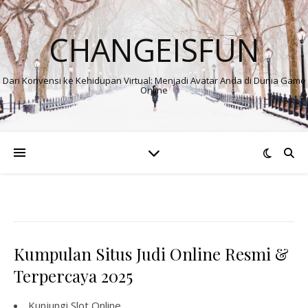
CHANGEISFUN
Dari Konvensi ke Kehidupan Virtual: Menjadi Avatar Anda di Dunia Game
Online
Kumpulan Situs Judi Online Resmi &
Terpercaya 2025
Kunjungi
Slot Online