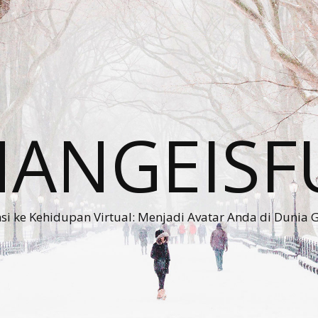
HANGEISF
si ke Kehidupan Virtual: Menjadi Avatar Anda di Dunia