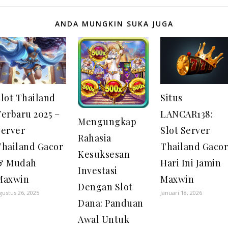
ANDA MUNGKIN SUKA JUGA
Slot Thailand
Situs
erbaru 2025 –
LANCAR138:
Mengungkap
Server
Slot Server
Rahasia
Thailand Gacor
Thailand Gacor
Kesuksesan
& Mudah
Hari Ini Jamin
Investasi
Maxwin
Maxwin
Dengan Slot
gustus 26, 2025
Januari 18, 2026
Dana: Panduan
Awal Untuk