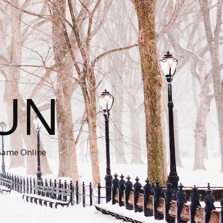
UN
 Game Online