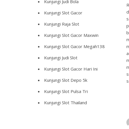
Kunjungi
Judi Bola
R
d
Kunjungi
Slot Gacor
s
Kunjungi
Raja Slot
p
b
Kunjungi
Slot Gacor Maxwin
m
Kunjungi
Slot Gacor Megah138
m
a
Kunjungi
Judi Slot
m
m
Kunjungi
Slot Gacor Hari Ini
s
Kunjungi
Slot Depo 5k
s
Kunjungi
Slot Pulsa Tri
Kunjungi
Slot Thailand