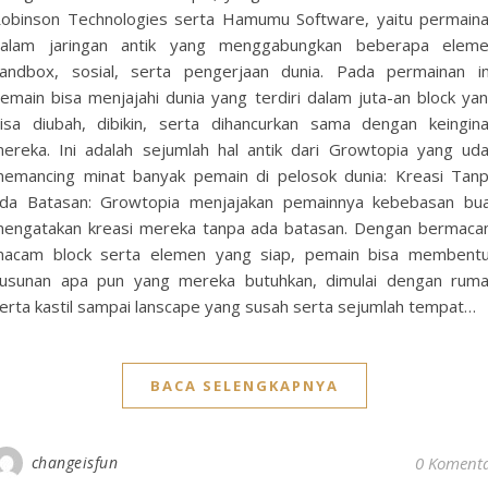
obinson Technologies serta Hamumu Software, yaitu permain
alam jaringan antik yang menggabungkan beberapa elem
andbox, sosial, serta pengerjaan dunia. Pada permainan in
emain bisa menjajahi dunia yang terdiri dalam juta-an block ya
isa diubah, dibikin, serta dihancurkan sama dengan keingin
ereka. Ini adalah sejumlah hal antik dari Growtopia yang ud
emancing minat banyak pemain di pelosok dunia: Kreasi Tan
da Batasan: Growtopia menjajakan pemainnya kebebasan bu
engatakan kreasi mereka tanpa ada batasan. Dengan bermac
acam block serta elemen yang siap, pemain bisa membent
usunan apa pun yang mereka butuhkan, dimulai dengan rum
erta kastil sampai lanscape yang susah serta sejumlah tempat…
BACA SELENGKAPNYA
changeisfun
0 Koment