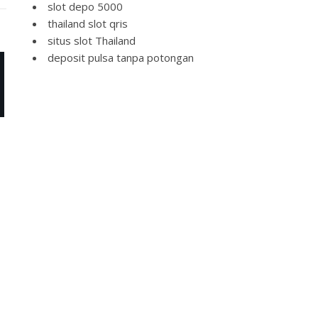
slot depo 5000
thailand slot qris
situs slot Thailand
deposit pulsa tanpa potongan