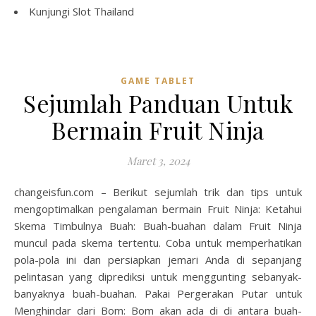
Kunjungi
Slot Thailand
GAME TABLET
Sejumlah Panduan Untuk
Bermain Fruit Ninja
Maret 3, 2024
changeisfun.com – Berikut sejumlah trik dan tips untuk
mengoptimalkan pengalaman bermain Fruit Ninja: Ketahui
Skema Timbulnya Buah: Buah-buahan dalam Fruit Ninja
muncul pada skema tertentu. Coba untuk memperhatikan
pola-pola ini dan persiapkan jemari Anda di sepanjang
pelintasan yang diprediksi untuk menggunting sebanyak-
banyaknya buah-buahan. Pakai Pergerakan Putar untuk
Menghindar dari Bom: Bom akan ada di di antara buah-