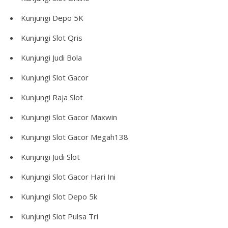
Kunjungi
Depo 5K
Kunjungi
Slot Qris
Kunjungi
Judi Bola
Kunjungi
Slot Gacor
Kunjungi
Raja Slot
Kunjungi
Slot Gacor Maxwin
Kunjungi
Slot Gacor Megah138
Kunjungi
Judi Slot
Kunjungi
Slot Gacor Hari Ini
Kunjungi
Slot Depo 5k
Kunjungi
Slot Pulsa Tri