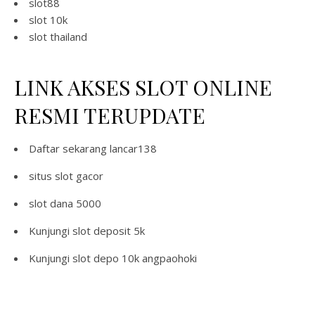
slot88
slot 10k
slot thailand
LINK AKSES SLOT ONLINE
RESMI TERUPDATE
Daftar sekarang
lancar138
situs slot gacor
slot dana 5000
Kunjungi
slot deposit 5k
Kunjungi
slot depo 10k angpaohoki