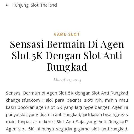
Kunjungi
Slot Thailand
GAME SLOT
Sensasi Bermain Di Agen
Slot 5K Dengan Slot Anti
Rungkad
Maret 27, 2024
Sensasi Bermain di Agen Slot 5K dengan Slot Anti Rungkad
changeisfun.com Halo, para pecinta slot! Nih, mimin mau
kasih bocoran agen slot 5K yang lagi hype banget. Agen ini
punya slot yang dijamin anti rungkad, jadi kalian bisa ngegas
main tanpa takut keok. Slot Apa Saja yang Anti Rungkad?
Agen slot 5K ini punya segudang game slot anti rungkad.